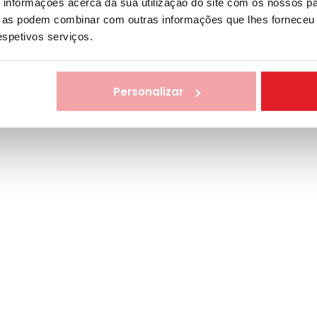
informações acerca da sua utilização do site com os nossos pa
ue as podem combinar com outras informações que lhes forneceu 
uem para o sucesso da Agilidade – colaboradores,
respetivos serviços.
Personalizar