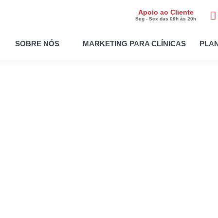
Apoio ao Cliente
Seg - Sex das 09h às 20h
SOBRE NÓS
MARKETING PARA CLÍNICAS
PLA
 ano consecutivo
MELHORES PME"