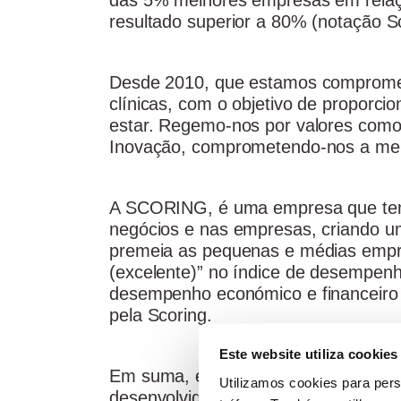
das 5% melhores empresas em relaç
resultado superior a 80% (notação 
Desde 2010, que estamos comprometi
clínicas, com o objetivo de proporci
estar. Regemo-nos por valores como 
Inovação, comprometendo-nos a melh
A SCORING, é uma empresa que tem c
negócios e nas empresas, criando um
premeia as pequenas e médias empr
(excelente)” no índice de desempenh
desempenho económico e financeiro
pela Scoring.
Este website utiliza cookies
Em suma, este certificado, demonstr
Utilizamos cookies para pers
desenvolvido pela Agilidade e o seu 