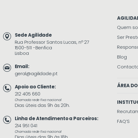
AGILIDA
Quem s
Sede Agilidade
Ser Pres
Rua Professor Santos Lucas, nº 27
Responsa
1500-511 -Benfica
Lisboa
Blog
Email:
Contact
geral@agilidade.pt
ÁREA DO
Apoio ao Cliente:
212 405 660
Chamada rede fixa nacional
INSTITU
Dias úteis das 9h às 20h.
Recruta
Linha de Atendimento a Parceiros:
FAQ’S
214 951 041
Chamada rede fixa nacional
Dias úteis das 9h às 18h.