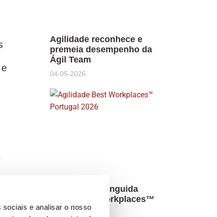
Agilidade reconhece e
s
premeia desempenho da
Ágil Team
 e
04-05-2026
o
Agilidade distinguida
como Best Workplaces™
ho
 sociais e analisar o nosso
19-03-2026