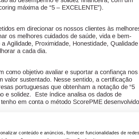
ão ao desempenho e solidez financeira, com um
Scoring máxima de “5 – EXCELENTE”).
dos em direcionar os nossos clientes às melhore
onar os melhores cuidados de saúde, vida e bem-
a Agilidade, Proximidade, Honestidade, Qualidade
orar a cada dia.
omo objetivo avaliar e suportar a confiança nos
 valor sustentado. Nesse sentido, a certificação
esas portuguesas que obtenham a notação de “5
o e solidez. Este índice analisa os dados de
 tenho em conta o método ScorePME desenvolvid
a pelo segundo ano consecutivo o mérito no trabal
onalizar conteúdo e anúncios, fornecer funcionalidades de redes
valor para o mercado.