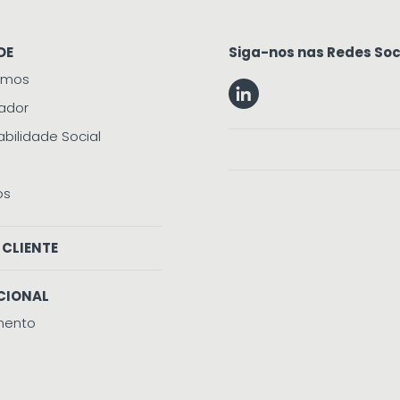
DE
Siga-nos nas Redes Soc
omos
tador
bilidade Social
os
 CLIENTE
CIONAL
mento